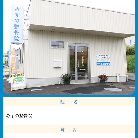
院 名
みずの整骨院
電 話