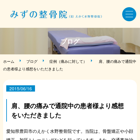
ホーム
ブログ
骨盤・姿勢・全身矯正
ホーム
ブログ
症例（痛みに対して）
肩、腰の痛みで通院中
の患者様より感想をいただきました
美容鍼・小顔矯正
2015/06/16
AKA療法・筋バランス調整法
肩、腰の痛みで通院中の患者様より感想
症状・お悩み別メニュー
をいただきました
施術料金・当院について
愛知県豊田市のえかく水野整骨院です。当院は、骨盤矯正や小顔
矯正、加圧トレーニングなどを行っています。また、交通事故治