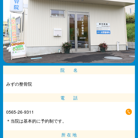
院 名
みずの整骨院
電 話
0565-26-9311
＊当院は基本的に予約制です。
所 在 地