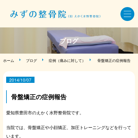
ホーム
ブログ
骨盤・姿勢・全身矯正
ホーム
ブログ
症例（痛みに対して）
骨盤矯正の症例報告
美容鍼・小顔矯正
2014/10/07
AKA療法・筋バランス調整法
骨盤矯正の症例報告
症状・お悩み別メニュー
愛知県豊田市のえかく水野整骨院です。
当院では、骨盤矯正や小顔矯正、加圧トレーニングなどを行って
施術料金・当院について
います。