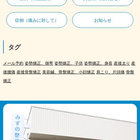
症例（痛みに対して）
お知らせ
タグ
メール予約
姿勢矯正、側弯
姿勢矯正、子供
姿勢矯正、身長
産後太り
産
後腰痛
産後骨盤矯正
美容鍼、骨盤矯正、小顔矯正
肩こり、片頭痛
骨盤
矯正