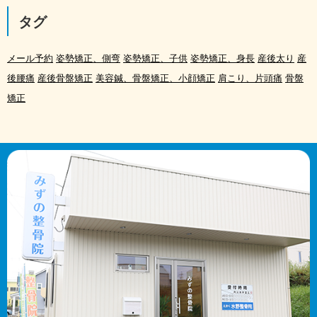
タグ
メール予約
姿勢矯正、側弯
姿勢矯正、子供
姿勢矯正、身長
産後太り
産
後腰痛
産後骨盤矯正
美容鍼、骨盤矯正、小顔矯正
肩こり、片頭痛
骨盤
矯正