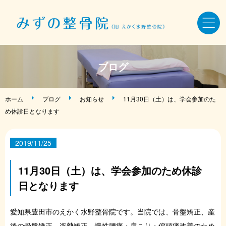
ホーム
ブログ
骨盤・姿勢・全身矯正
ホーム
ブログ
お知らせ
11月30日（土）は、学会参加のた
め休診日となります
美容鍼・小顔矯正
2019/11/25
AKA療法・筋バランス調整法
11月30日（土）は、学会参加のため休診
症状・お悩み別メニュー
日となります
施術料金・当院について
愛知県豊田市のえかく水野整骨院です。当院では、骨盤矯正、産
後の骨盤矯正、姿勢矯正、慢性腰痛・肩こり・偏頭痛改善のため