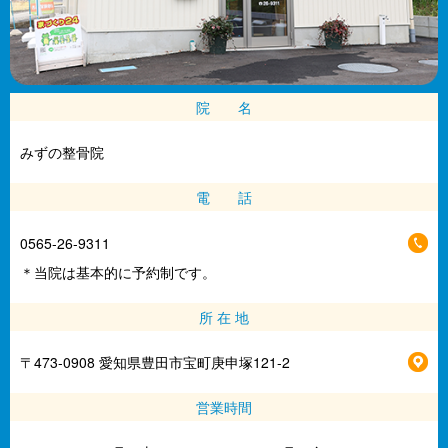
院 名
みずの整骨院
電 話
0565-26-9311
＊当院は基本的に予約制です。
所 在 地
〒473-0908 愛知県豊田市宝町庚申塚121-2
営業時間