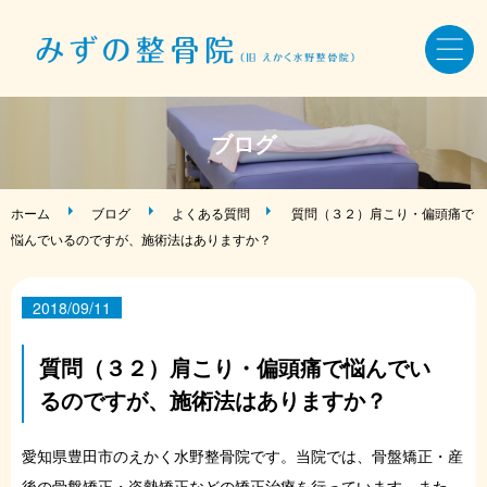
ホーム
ブログ
骨盤・姿勢・全身矯正
ホーム
ブログ
よくある質問
質問（３２）肩こり・偏頭痛で
悩んでいるのですが、施術法はありますか？
美容鍼・小顔矯正
2018/09/11
AKA療法・筋バランス調整法
質問（３２）肩こり・偏頭痛で悩んでい
症状・お悩み別メニュー
るのですが、施術法はありますか？
施術料金・当院について
愛知県豊田市のえかく水野整骨院です。当院では、骨盤矯正・産
後の骨盤矯正・姿勢矯正などの矯正治療を行っています。また、