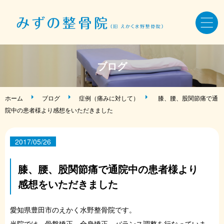
ホーム
ブログ
骨盤・姿勢・全身矯正
ホーム
ブログ
症例（痛みに対して）
膝、腰、股関節痛で通
院中の患者様より感想をいただきました
美容鍼・小顔矯正
2017/05/26
AKA療法・筋バランス調整法
膝、腰、股関節痛で通院中の患者様より
症状・お悩み別メニュー
感想をいただきました
施術料金・当院について
愛知県豊田市のえかく水野整骨院です。
当院では、骨盤矯正、全身矯正、バランス調整を行なっていま