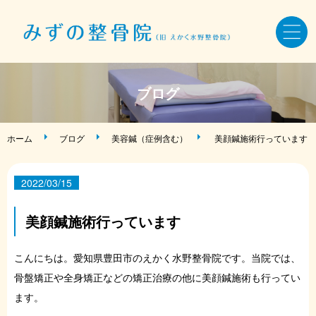
ホーム
ブログ
骨盤・姿勢・全身矯正
ホーム
ブログ
美容鍼（症例含む）
美顔鍼施術行っています
美容鍼・小顔矯正
2022/03/15
AKA療法・筋バランス調整法
美顔鍼施術行っています
症状・お悩み別メニュー
こんにちは。愛知県豊田市のえかく水野整骨院です。当院では、
骨盤矯正や全身矯正などの矯正治療の他に美顔鍼施術も行ってい
施術料金・当院について
ます。