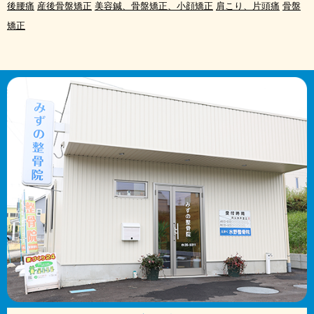
後腰痛
産後骨盤矯正
美容鍼、骨盤矯正、小顔矯正
肩こり、片頭痛
骨盤
矯正