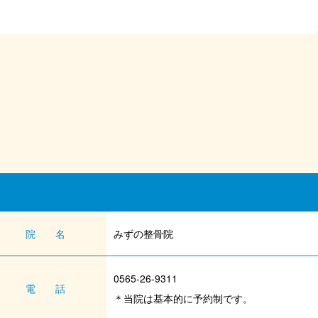
院 名
みずの整骨院
0565-26-9311
電 話
＊当院は基本的に予約制です。