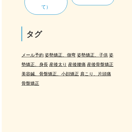
て）
タグ
メール予約
姿勢矯正、側弯
姿勢矯正、子供
姿
勢矯正、身長
産後太り
産後腰痛
産後骨盤矯正
美容鍼、骨盤矯正、小顔矯正
肩こり、片頭痛
骨盤矯正