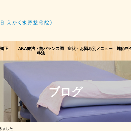
矯正
AKA療法・筋バランス調
症状・お悩み別メニュー
施術料
整法
ブログ
きました