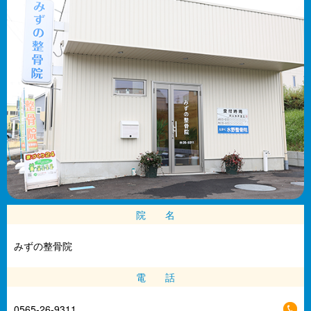
院 名
みずの整骨院
電 話
0565-26-9311