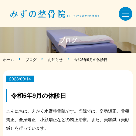
ホーム
ブログ
骨盤・姿勢・全身矯正
ホーム
ブログ
お知らせ
令和5年9月の休診日
美容鍼・小顔矯正
2023/09/14
AKA療法・筋バランス調整法
令和5年9月の休診日
症状・お悩み別メニュー
こんにちは。えかく水野整骨院です。当院では、姿勢矯正、骨盤
矯正、全身矯正、小顔矯正などの矯正治療。また、美容鍼（美顔
施術料金・当院について
鍼）を行っています。