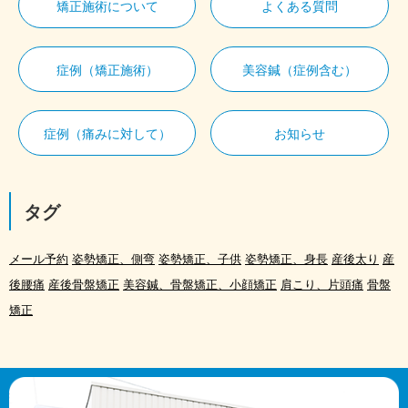
矯正施術について
よくある質問
症例（矯正施術）
美容鍼（症例含む）
症例（痛みに対して）
お知らせ
タグ
メール予約
姿勢矯正、側弯
姿勢矯正、子供
姿勢矯正、身長
産後太り
産
後腰痛
産後骨盤矯正
美容鍼、骨盤矯正、小顔矯正
肩こり、片頭痛
骨盤
矯正