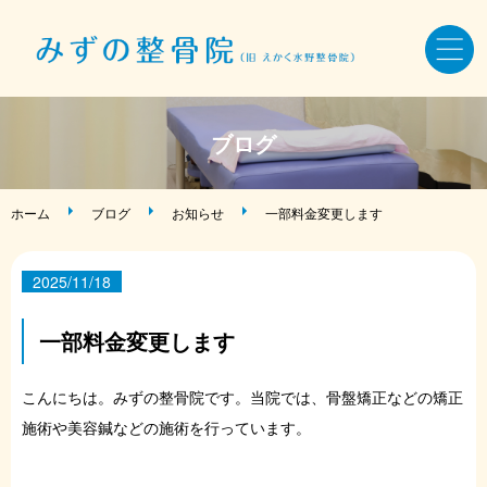
ホーム
ブログ
骨盤・姿勢・全身矯正
ホーム
ブログ
お知らせ
一部料金変更します
美容鍼・小顔矯正
2025/11/18
AKA療法・筋バランス調整法
一部料金変更します
症状・お悩み別メニュー
こんにちは。みずの整骨院です。当院では、骨盤矯正などの矯正
施術や美容鍼などの施術を行っています。
施術料金・当院について