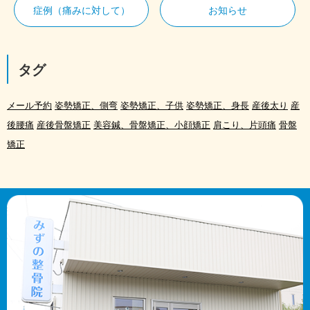
症例（痛みに対して）
お知らせ
タグ
メール予約
姿勢矯正、側弯
姿勢矯正、子供
姿勢矯正、身長
産後太り
産
後腰痛
産後骨盤矯正
美容鍼、骨盤矯正、小顔矯正
肩こり、片頭痛
骨盤
矯正