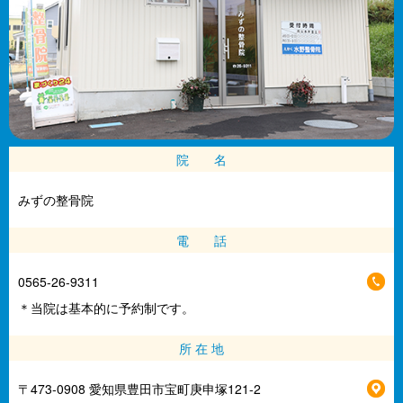
院 名
みずの整骨院
電 話
0565-26-9311
＊当院は基本的に予約制です。
所 在 地
〒473-0908 愛知県豊田市宝町庚申塚121-2