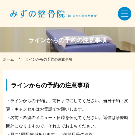
ホーム
ラインからの予約の注意事項
骨盤・姿勢・全身矯正
ホーム
ラインからの予約の注意事項
美容鍼・小顔矯正
ラインからの予約の注意事項
AKA療法・筋バランス調整法
・ラインからの予約は、前日までにしてください。当日予約・変
症状・お悩み別メニュー
更・キャンセルはお電話でお願いします。
・名前・希望のメニュー・日時を伝えてください。返信は診療時
施術料金・当院について
間外になりますので、それまでおまちください。
・月に1回配信があります。（休診日等の連絡）